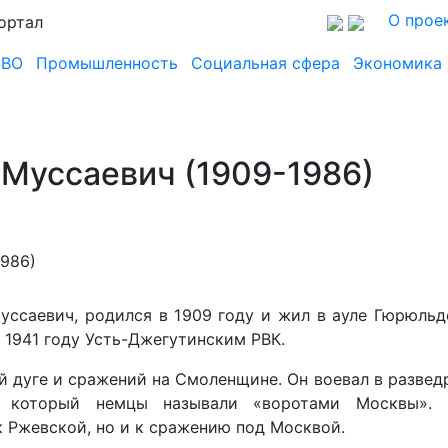
О прое
ортал
СВО
Промышленность
Социальная сфера
Экономика
Муссаевич (1909-1986)
ссаевич, родился в 1909 году и жил в ауле Гюрюльд
 1941 году Усть-Джегутинским РВК.
й дуге и сражений на Смоленщине. Он воевал в развед
а, который немцы называли «воротами Москвы». 
к Ржевской, но и к сражению под Москвой.