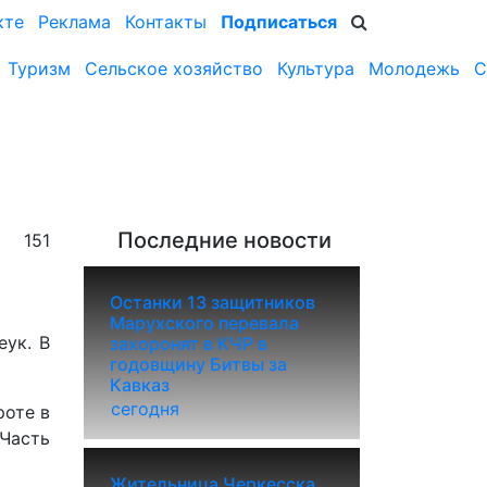
кте
Реклама
Контакты
Подписаться
Туризм
Сельское хозяйство
Культура
Молодежь
С
Последние новости
151
Останки 13 защитников
Марухского перевала
еук. В
захоронят в КЧР в
годовщину Битвы за
Кавказ
сегодня
роте в
Часть
Жительница Черкесска,