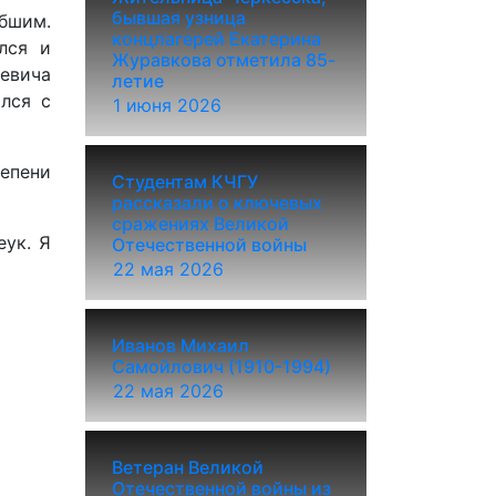
бывшая узница
ибшим.
концлагерей Екатерина
лся и
Журавкова отметила 85-
евича
летие
лся с
1 июня 2026
тепени
Студентам КЧГУ
рассказали о ключевых
сражениях Великой
еук. Я
Отечественной войны
22 мая 2026
Иванов Михаил
Самойлович (1910-1994)
22 мая 2026
Ветеран Великой
Отечественной войны из