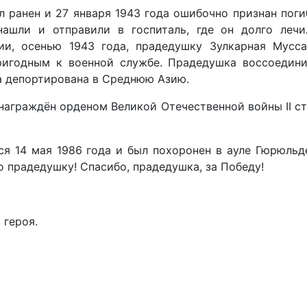
л ранен и 27 января 1943 года ошибочно признан пог
 нашли и отправили в госпиталь, где он долго лечи
ции, осенью 1943 года, прадедушку Зулкарная Мусса
пригодным к военной службе. Прадедушка воссоедини
ла депортирована в Среднюю Азию.
награждён орденом Великой Отечественной войны II с
я 14 мая 1986 года и был похоронен в ауле Гюрюльд
 прадедушку! Спасибо, прадедушка, за Победу!
 героя.