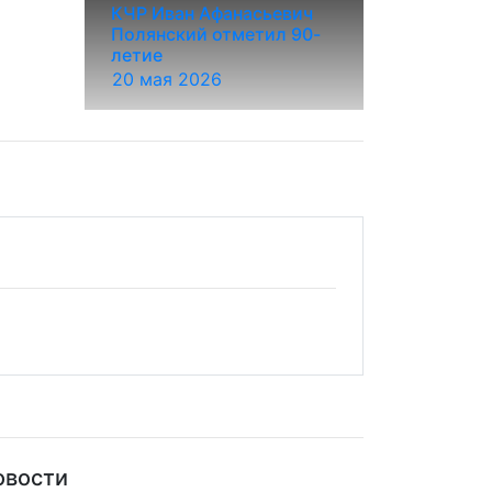
КЧР Иван Афанасьевич
Полянский отметил 90-
летие
20 мая 2026
овости