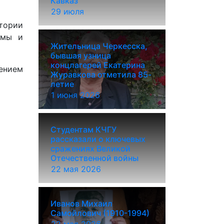
Кавказ
29 июля
тории
емы и
Жительница Черкесска,
бывшая узница
концлагерей Екатерина
ением
Журавкова отметила 85-
летие
1 июня 2026
Студентам КЧГУ
рассказали о ключевых
сражениях Великой
Отечественной войны
22 мая 2026
Иванов Михаил
Самойлович (1910-1994)