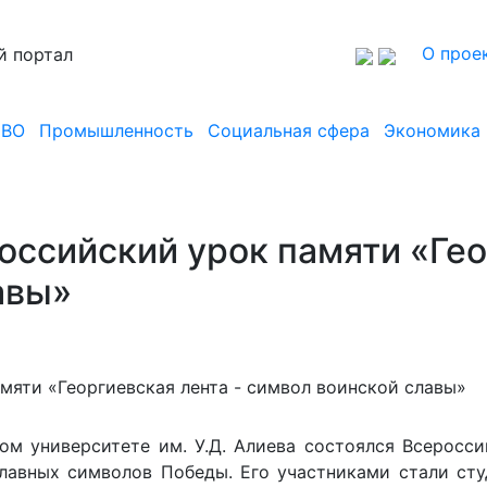
О прое
й портал
СВО
Промышленность
Социальная сфера
Экономика
оссийский урок памяти «Гео
авы»
ом университете им. У.Д. Алиева состоялся Всеросс
лавных символов Победы. Его участниками стали ст