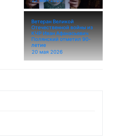
22 мая 2026
Ветеран Великой
Отечественной войны из
КЧР Иван Афанасьевич
Полянский отметил 90-
летие
20 мая 2026