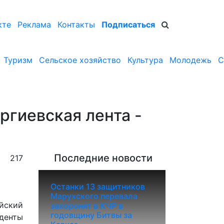
кте
Реклама
Контакты
Подписаться
Туризм
Сельское хозяйство
Культура
Молодежь
С
ргиевская лента -
Последние новости
217
Останки 13 защитников
Марухского перевала
ийский
захоронят в КЧР в
годовщину Битвы за
уденты