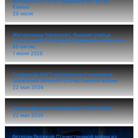
захоронят в КЧР в годовщину Битвы за
Кавказ
29 июля
Жительница Черкесска, бывшая узница
концлагерей Екатерина Журавкова отметила
85-летие
1 июня 2026
Студентам КЧГУ рассказали о ключевых
сражениях Великой Отечественной войны
22 мая 2026
Иванов Михаил Самойлович (1910-1994)
22 мая 2026
Ветеран Великой Отечественной войны из