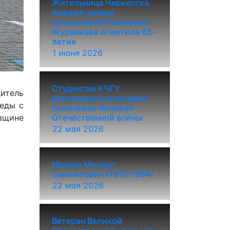
Жительница Черкесска,
бывшая узница
концлагерей Екатерина
Журавкова отметила 85-
летие
1 июня 2026
Студентам КЧГУ
итель
рассказали о ключевых
еды с
сражениях Великой
вщине
Отечественной войны
22 мая 2026
Иванов Михаил
Самойлович (1910-1994)
22 мая 2026
Ветеран Великой