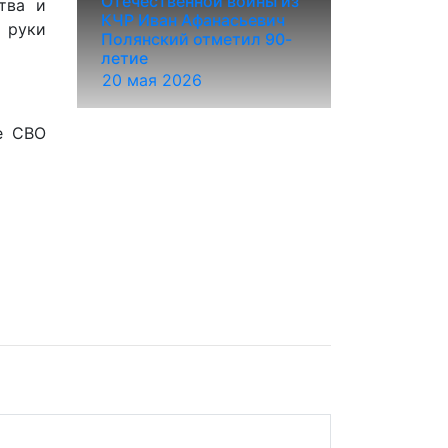
Отечественной войны из
тва и
КЧР Иван Афанасьевич
в руки
Полянский отметил 90-
летие
20 мая 2026
е СВО