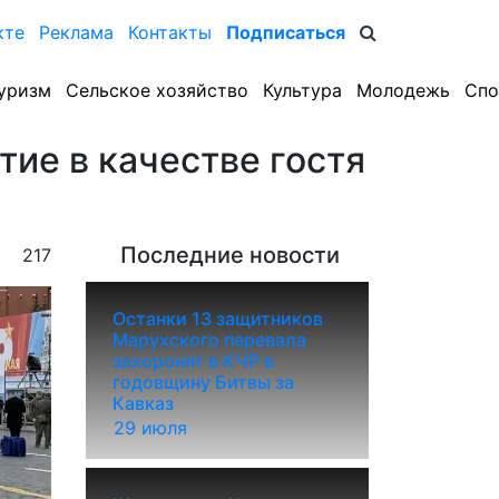
кте
Реклама
Контакты
Подписаться
уризм
Сельское хозяйство
Культура
Молодежь
Спо
ие в качестве гостя
Последние новости
217
Останки 13 защитников
Марухского перевала
захоронят в КЧР в
годовщину Битвы за
Кавказ
29 июля