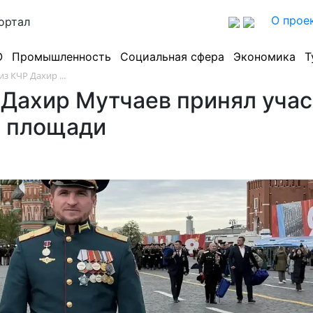
О прое
ортал
О
Промышленность
Социальная сфера
Экономика
Т
з КЧР Дахир ...
Дахир Мутчаев принял участ
й площади