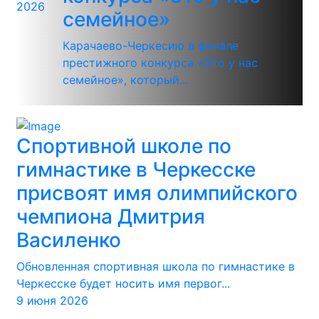
2026
семейное»
Карачаево-Черкесию в финале
престижного конкурса «Это у нас
семейное», который...
Спортивной школе по
гимнастике в Черкесске
присвоят имя олимпийского
чемпиона Дмитрия
Василенко
Обновленная спортивная школа по гимнастике в
Черкесске будет носить имя первог...
9 июня 2026