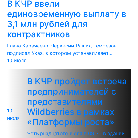
В КЧР ввели
единовременную выплату в
3,1 млн рублей для
контрактников
Глава Карачаево-Черкесии Рашид Темрезов
подписал Указ, в котором устанавливает...
10 июля
В КЧР пройдет встреча
предпринимателей с
представителями
Wildberries в рамках
10
июля
«Платформы роста»
Четырнадцатого июля в 09:30 в здании