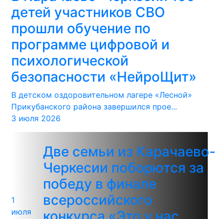
детей участников СВО
прошли обучение по
программе цифровой и
психологической
безопасности «НейроЩит»
В детском оздоровительном лагере «Лесной»
Прикубанского района завершился прое...
3 июля 2026
Две семьи из Карачаево-
Черкесии поборются за
победу в финале
всероссийского
1
июля
конкурса «Это у нас