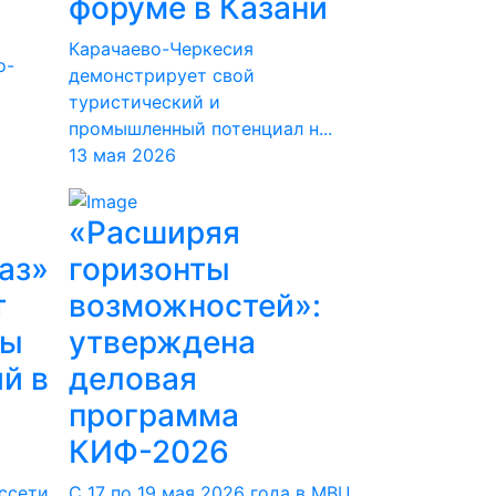
форуме в Казани
Карачаево-Черкесия
о-
демонстрирует свой
туристический и
промышленный потенциал н...
13 мая 2026
«Расширяя
аз»
горизонты
т
возможностей»:
ты
утверждена
й в
деловая
программа
КИФ-2026
ссети
С 17 по 19 мая 2026 года в МВЦ