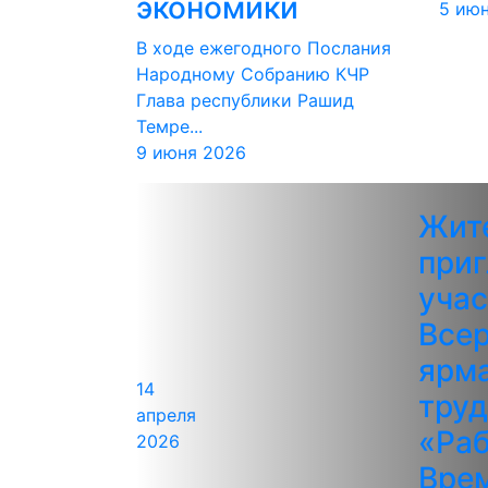
экономики
5 ию
В ходе ежегодного Послания
Народному Собранию КЧР
Глава республики Рашид
Темре...
9 июня 2026
Жит
при
учас
Все
ярм
14
труд
апреля
«Раб
2026
Вре