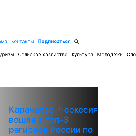
ама
Контакты
Подписаться
уризм
Сельское хозяйство
Культура
Молодежь
Спо
Карачаево-Черкесия
вошла в топ-3
регионов России по