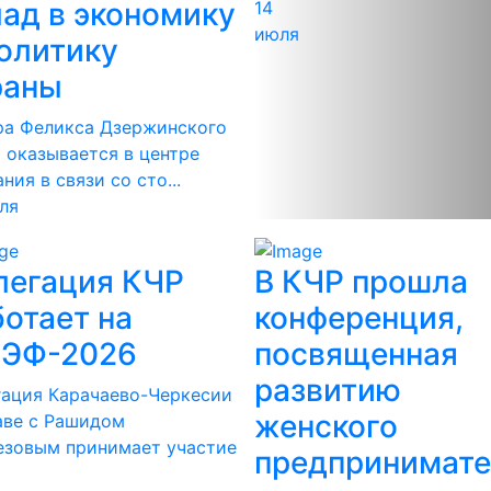
лад в экономику
14
июля
политику
раны
ра Феликса Дзержинского
 оказывается в центре
ния в связи со сто...
ля
легация КЧР
В КЧР прошла
отает на
конференция,
ЭФ-2026
посвященная
развитию
гация Карачаево-Черкесии
женского
аве с Рашидом
езовым принимает участие
предпринимате