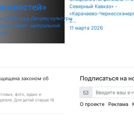
можностей»
Северный Кавказ» -
«Карачаево-Черкесскэнерг
ля 2026 года Дворец культуры
2...
есска станет центральной
11 марта 2026
ой ...
Подписаться на н
ащищена законом об
стовых, фото, аудио и
ателя. Для детей старше 16
О проекте
Реклама