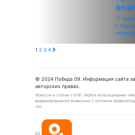
воз
17 апре
г. Черк
площадк
1
2
3
4
© 2024 Победа 09. Информация сайта з
авторских правах.
Новости и статьи о КЧР. Любое использование тек
видеоматериалов возможно с согласия правооблад
лет.