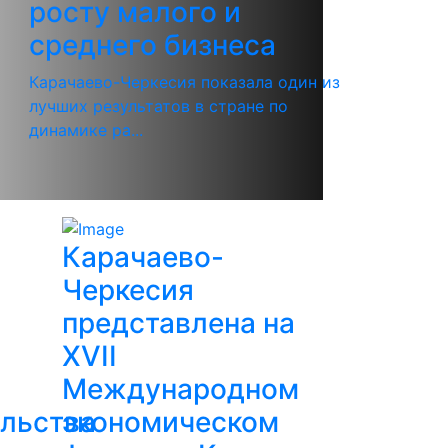
росту малого и
среднего бизнеса
Карачаево-Черкесия показала один из
лучших результатов в стране по
динамике ра...
Карачаево-
Черкесия
представлена на
XVII
Международном
льства
экономическом