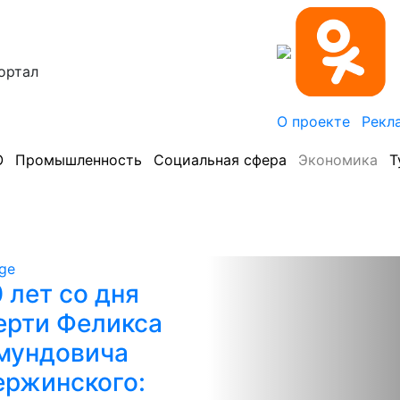
ортал
О проекте
Рекл
О
Промышленность
Социальная сфера
Экономика
Т
 лет со дня
ерти Феликса
мундовича
ержинского: