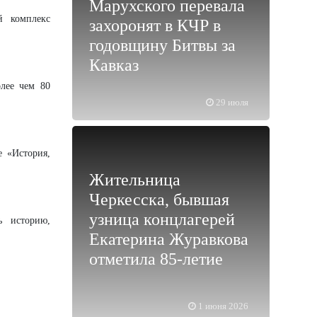
Марухского перевала
й комплекс
захоронят в КЧР в
годовщину Битвы за
Кавказ
олее чем 80
29 июля
е «История,
Жительница
Черкесска, бывшая
узница концлагерей
ь историю,
Екатерина Журавкова
отметила 85-летие
1 июня 2026