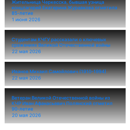
Жительница Черкесска, бывшая узница
концлагерей Екатерина Журавкова отметила
85-летие
1 июня 2026
Студентам КЧГУ рассказали о ключевых
сражениях Великой Отечественной войны
22 мая 2026
Иванов Михаил Самойлович (1910-1994)
22 мая 2026
Ветеран Великой Отечественной войны из
КЧР Иван Афанасьевич Полянский отметил
90-летие
20 мая 2026