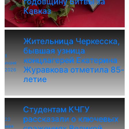
годовщину Битвы за
Кавказ
Жительница Черкесска,
бывшая узница
1
концлагерей Екатерина
июня
Журавкова отметила 85-
2026
летие
Студентам КЧГУ
рассказали о ключевых
22
мая
сражениях Великой