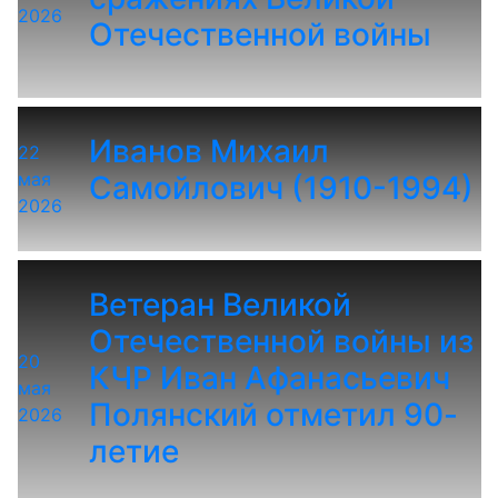
2026
Отечественной войны
Иванов Михаил
22
мая
Самойлович (1910-1994)
2026
Ветеран Великой
Отечественной войны из
20
КЧР Иван Афанасьевич
мая
Полянский отметил 90-
2026
летие