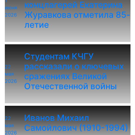
1
концлагерей Екатерина
июня
Журавкова отметила 85-
2026
летие
Студентам КЧГУ
рассказали о ключевых
22
мая
сражениях Великой
2026
Отечественной войны
Иванов Михаил
22
мая
Самойлович (1910-1994)
2026