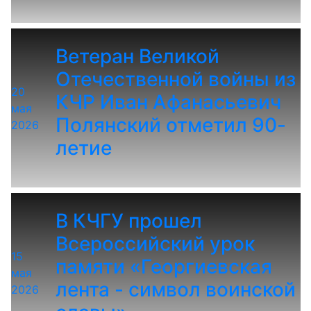
Ветеран Великой
Отечественной войны из
20
КЧР Иван Афанасьевич
мая
Полянский отметил 90-
2026
летие
В КЧГУ прошел
Всероссийский урок
15
памяти «Георгиевская
мая
лента - символ воинской
2026