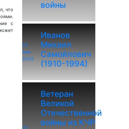
войны
л, что
роями.
ние с
может
Иванов
Михаил
22
мая
Самойлович
2026
(1910-1994)
Ветеран
Великой
Отечественной
войны из КЧР
20