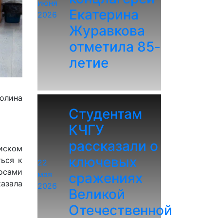
июня
Екатерина
2026
Журавкова
отметила 85-
летие
олина
Студентам
КЧГУ
рассказали о
иском
ключевых
ться к
22
росами
мая
сражениях
казала
2026
Великой
Отечественной