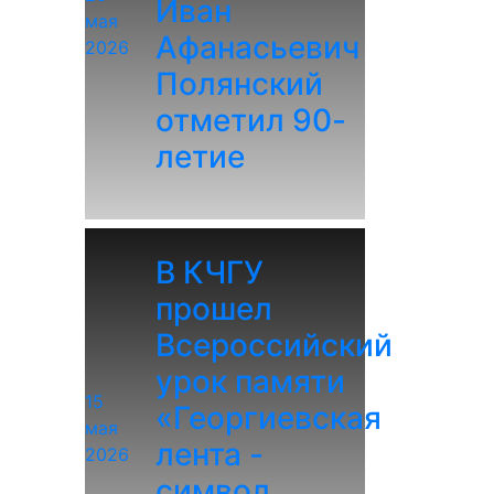
Иван
мая
Афанасьевич
2026
Полянский
отметил 90-
летие
В КЧГУ
прошел
Всероссийский
урок памяти
15
«Георгиевская
мая
лента -
2026
символ