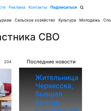
кте
Реклама
Контакты
Подписаться
уризм
Сельское хозяйство
Культура
Молодежь
Спо
астника СВО
Последние новости
204
Жительница
Черкесска,
бывшая
узница
1
концлагерей