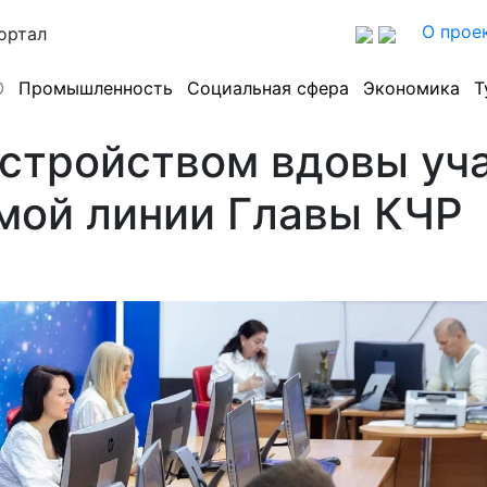
О прое
ортал
О
Промышленность
Социальная сфера
Экономика
Т
устройством вдовы уч
мой линии Главы КЧР