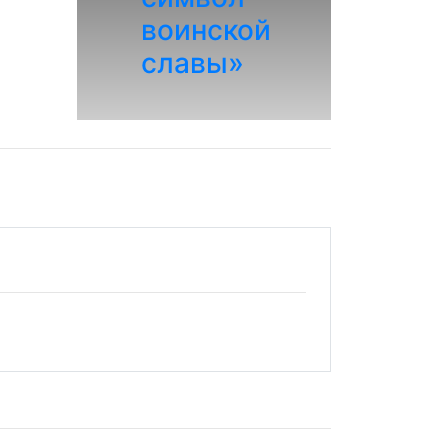
воинской
славы»