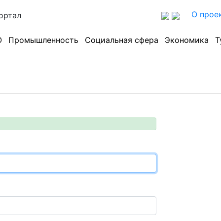
О прое
ортал
О
Промышленность
Социальная сфера
Экономика
Т