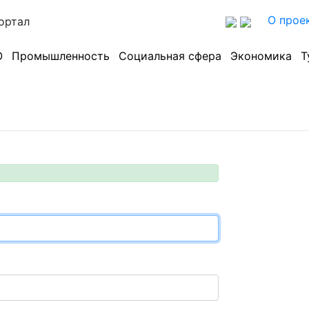
О прое
ортал
О
Промышленность
Социальная сфера
Экономика
Т