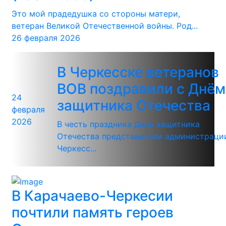
Это мой прадедушка со стороны матери,
ветеран Великой Отечественной войны. Род...
26 февраля 2026
В Черкесске ветеранов
ВОВ поздравили с Днём
24
защитника Отечества
февраля
2026
В честь праздника День защитника
Отечества представители администраци
Черкесс...
В Карачаево-Черкесии
почтили память героев