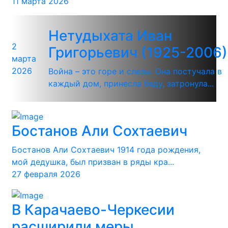
11 марта 2026
Нетудыхата Иван
2
Григорьевич (1925-2006)
марта
2026
Война – это горе и слезы. Она постучала в
каждый дом, принесла беду, затронула...
Бостанов Али Сохтаевич
Бостанов Али Сохтаевич 1914 года рождения,
мой дедушка, был призван в ряды кра...
27 февраля 2026
В Карачаево-Черкесии
расширили меры