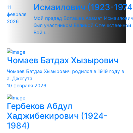
Исмаилович (1923-1974
11
февраля
Мой прадед Боташев Азамат Исмаилови
2026
был участником Великой Отечественной
Войн...
Чомаев Батдах Хызырович
Чомаев Батдах Хызырович родился в 1919 году в
а. Джегута
10 февраля 2026
Гербеков Абдул
Хаджибекирович (1924-
1984)