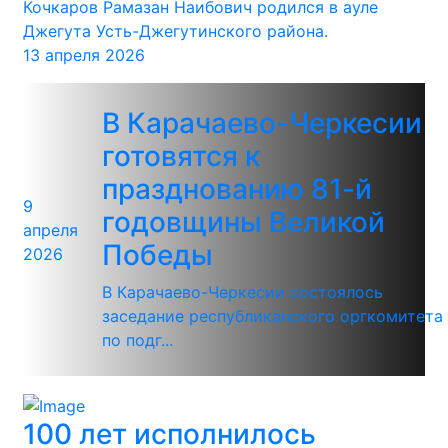
Кочкаров Рамазан Наибович родился в ауле
Джегута Усть-Джегутинского района.
13 апреля 2026
В Карачаево-Черкесии
готовятся к
празднованию 81-й
9
годовщины Великой
апреля
Победы
2026
В Карачаево-Черкесии состоялось
заседание республиканского оргкомитета
по подг...
100 лет исполнилось