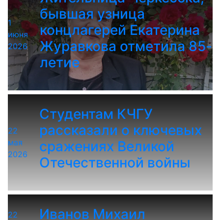
бывшая узница
1
концлагерей Екатерина
июня
Журавкова отметила 85-
2026
летие
Студентам КЧГУ
рассказали о ключевых
22
мая
сражениях Великой
2026
Отечественной войны
Иванов Михаил
22