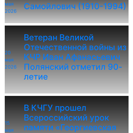
мая
Самойлович (1910-1994)
2026
Ветеран Великой
Отечественной войны из
20
КЧР Иван Афанасьевич
мая
Полянский отметил 90-
2026
летие
В КЧГУ прошел
Всероссийский урок
15
памяти «Георгиевская
мая