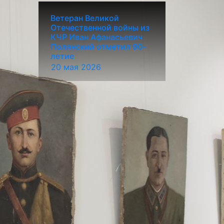
Ветеран Великой
Отечественной войны из
КЧР Иван Афанасьевич
Полянский отметил 90-
летие
20 мая 2026