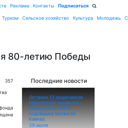
кте
Реклама
Контакты
Подписаться
Туризм
Сельское хозяйство
Культура
Молодежь
С
ая 80-летию Победы
Последние новости
357
Останки 13 защитников
Марухского перевала
 фонда
захоронят в КЧР в
годовщину Битвы за
вящена
Кавказ
29 июля