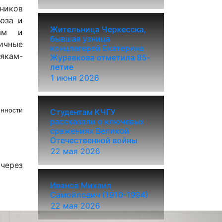
ников
юза и
Жительница Черкесска,
изм и
бывшая узница
личные
концлагерей Екатерина
якам-
Журавкова отметила 85-
летие
1 июня 2026
нности
Студентам КЧГУ
рассказали о ключевых
сражениях Великой
Отечественной войны
22 мая 2026
через
Иванов Михаил
Самойлович (1910-1994)
22 мая 2026