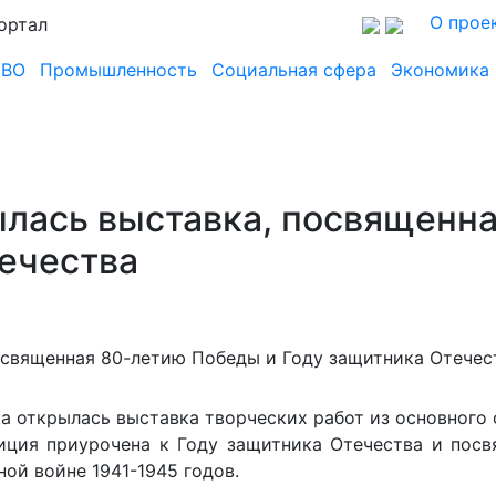
О прое
ортал
СВО
Промышленность
Социальная сфера
Экономика
ылась выставка, посвященн
течества
а открылась выставка творческих работ из основного
иция приурочена к Году защитника Отечества и пос
ой войне 1941-1945 годов.