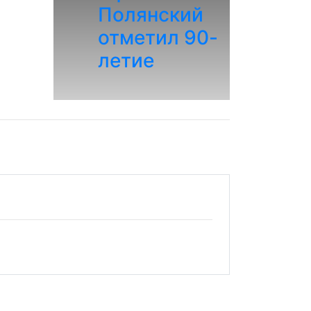
Полянский
отметил 90-
летие