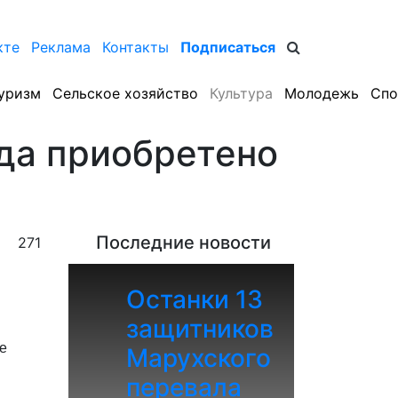
кте
Реклама
Контакты
Подписаться
уризм
Сельское хозяйство
Культура
Молодежь
Спо
ода приобретено
Последние новости
271
Останки 13
защитников
е
Марухского
перевала