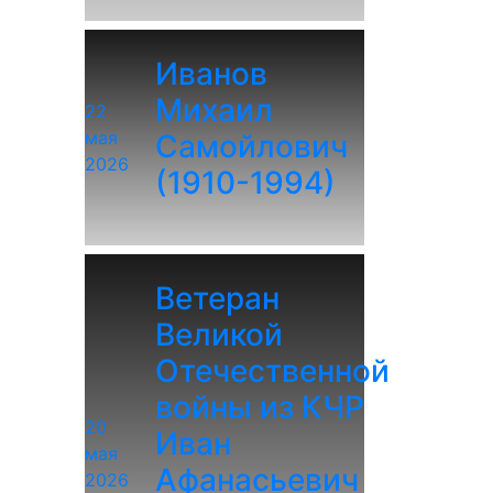
Иванов
Михаил
22
мая
Самойлович
2026
(1910-1994)
Ветеран
Великой
Отечественной
войны из КЧР
20
Иван
мая
Афанасьевич
2026