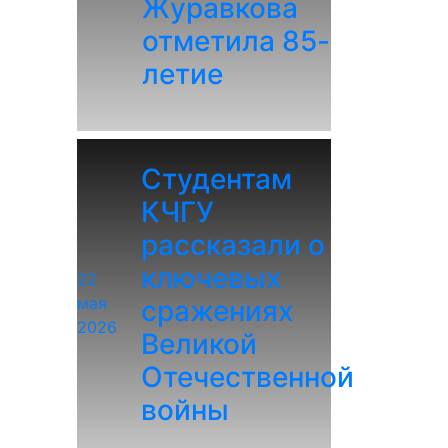
Журавкова
отметила 85-
летие
Студентам
КЧГУ
рассказали о
ключевых
22
мая
сражениях
2026
Великой
Отечественной
войны