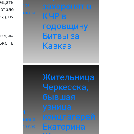
ещать
захоронят в
29
ортале
июля
КЧР в
 карты
годовщину
Битвы за
лодым
ько в
Кавказ
Жительница
Черкесска,
бывшая
узница
1
концлагерей
июня
Екатерина
2026