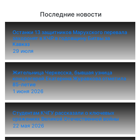
Последние новости
Останки 13 защитников Марухского перевала
захоронят в КЧР в годовщину Битвы за
Кавказ
29 июля
Жительница Черкесска, бывшая узница
концлагерей Екатерина Журавкова отметила
85-летие
1 июня 2026
Студентам КЧГУ рассказали о ключевых
сражениях Великой Отечественной войны
22 мая 2026