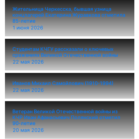
Жительница Черкесска, бывшая узница
концлагерей Екатерина Журавкова отметила
85-летие
1 июня 2026
Студентам КЧГУ рассказали о ключевых
сражениях Великой Отечественной войны
22 мая 2026
Иванов Михаил Самойлович (1910-1994)
22 мая 2026
Ветеран Великой Отечественной войны из
КЧР Иван Афанасьевич Полянский отметил
90-летие
20 мая 2026