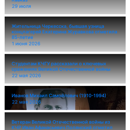
29 июля
Жительница Черкесска, бывшая узница
концлагерей Екатерина Журавкова отметила
85-летие
1 июня 2026
Студентам КЧГУ рассказали о ключевых
сражениях Великой Отечественной войны
22 мая 2026
Иванов Михаил Самойлович (1910-1994)
22 мая 2026
Ветеран Великой Отечественной войны из
КЧР Иван Афанасьевич Полянский отметил