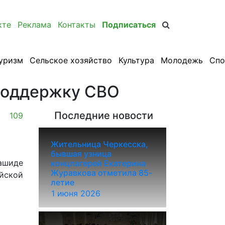
кте
Реклама
Контакты
Подписаться
уризм
Сельское хозяйство
Культура
Молодежь
Спо
 поддержку СВО
Последние новости
109
Жительница Черкесска,
бывшая узница
ашиде
концлагерей Екатерина
Журавкова отметила 85-
йской
летие
1 июня 2026