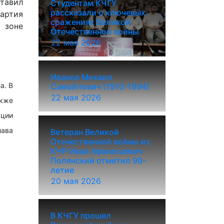
ставил
Студентам КЧГУ
рассказали о ключевых
партия
сражениях Великой
 зоне
Отечественной войны
22 мая 2026
Иванов Михаил
а. В
Самойлович (1910-1994)
22 мая 2026
акже
ации
лава
Ветеран Великой
Отечественной войны из
КЧР Иван Афанасьевич
Полянский отметил 90-
летие
20 мая 2026
В КЧГУ прошел