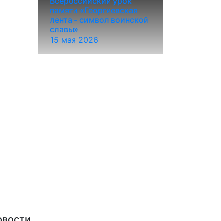
Всероссийский урок
памяти «Георгиевская
лента - символ воинской
славы»
15 мая 2026
овости