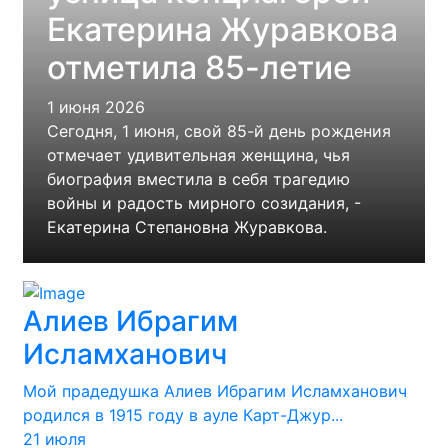
Екатерина Журавкова
отметила 85-летие
1 июня 2026
Сегодня, 1 июня, свой 85-й день рождения
отмечает удивительная женщина, чья
биография вместила в себя трагедию
войны и радость мирного созидания, -
Екатерина Степановна Журавкова.
Алиев Ибрагим
Исламханович
Мой прадедушка Алиев Ибрагим Исламханович
родился в 1915 году в ауле Карт-Джур...
21 июля