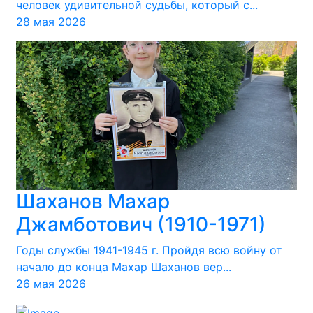
человек удивительной судьбы, который с...
28 мая 2026
Шаханов Махар
Джамботович (1910-1971)
Годы службы 1941-1945 г. Пройдя всю войну от
начало до конца Махар Шаханов вер...
26 мая 2026