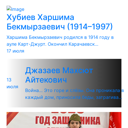
Хубиев Харшима
Бекмырзаевич (1914–1997)
Харшима Бекмырзаевич родился в 1914 году в
ауле Карт-Джурт. Окончил Карачаевск...
17 июля
Джазаев Махсют
Айтекович
13
июля
Война… Это горе и слёзы. Она проникала в
каждый дом, приносила беды, затрагива...