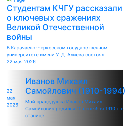
Студентам КЧГУ рассказали
о ключевых сражениях
Великой Отечественной
войны
В Карачаево-Черкесском государственном
университете имени У. Д. Алиева состоял...
22 мая 2026
Иванов Михаил
Самойлович (1910-1994)
22
мая
Мой прадедушка Иванов Михаил
2026
Самойлович родился 10 сентября 1910 г. в
станице ...