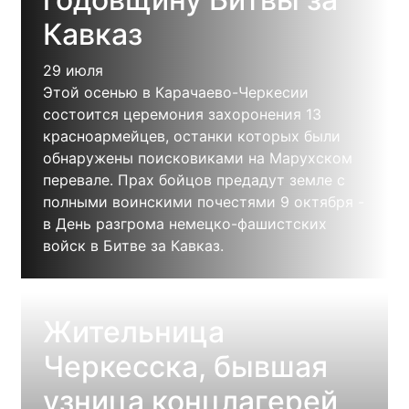
Кавказ
29 июля
Этой осенью в Карачаево-Черкесии
состоится церемония захоронения 13
красноармейцев, останки которых были
обнаружены поисковиками на Марухском
перевале. Прах бойцов предадут земле с
полными воинскими почестями 9 октября -
в День разгрома немецко-фашистских
войск в Битве за Кавказ.
Жительница
Черкесска, бывшая
узница концлагерей