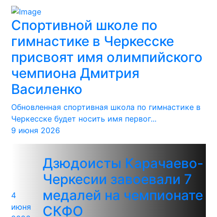
Спортивной школе по
гимнастике в Черкесске
присвоят имя олимпийского
чемпиона Дмитрия
Василенко
Обновленная спортивная школа по гимнастике в
Черкесске будет носить имя первог...
9 июня 2026
Дзюдоисты Карачаево-
Черкесии завоевали 7
медалей на чемпионате
4
июня
СКФО