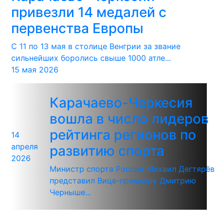
привезли 14 медалей с
первенства Европы
С 11 по 13 мая в столице Венгрии за звание
сильнейших боролись свыше 1000 атле...
15 мая 2026
Карачаево-Черкесия
вошла в число лидеров
рейтинга регионов по
14
апреля
развитию спорта
2026
Министр спорта России Михаил Дегтярёв
представил Вице-премьеру Дмитрию
Черныше...