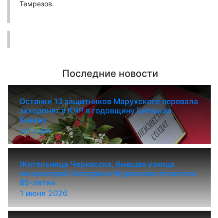
Темрезов.
Последние новости
Останки 13 защитников Марухского перевала
захоронят в КЧР в годовщину Битвы за
Кавказ
сегодня
Жительница Черкесска, бывшая узница
концлагерей Екатерина Журавкова отметила
85-летие
1 июня 2026