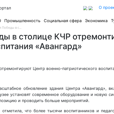
О прое
ортал
О
Промышленность
Социальная сфера
Экономика
Т
 Победы в с...
еды в столице КЧР отремонт
спитания «Авангард»
сштабное обновление здания Центра «Авангард», вк
узее установят современное оборудование и новую с
спозицию и проводить больше мероприятий.
тметила, что более тысячи воспитанников и педаго