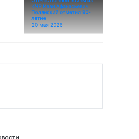
Отечественной войны из
КЧР Иван Афанасьевич
Полянский отметил 90-
летие
20 мая 2026
овости