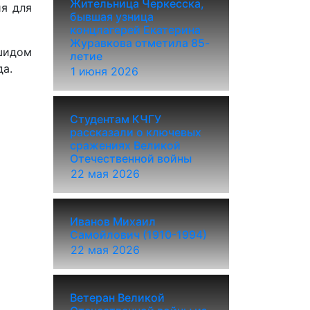
Жительница Черкесска,
ия для
бывшая узница
концлагерей Екатерина
Журавкова отметила 85-
шидом
летие
да.
1 июня 2026
Студентам КЧГУ
рассказали о ключевых
сражениях Великой
Отечественной войны
22 мая 2026
Иванов Михаил
Самойлович (1910-1994)
22 мая 2026
Ветеран Великой