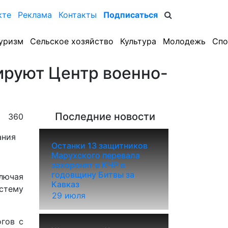
кте
Реклама
Контакты
Подписаться
уризм
Сельское хозяйство
Культура
Молодежь
Спо
ируют Центр военно-
Последние новости
360
Останки 13 защитников
Марухского перевала
захоронят в КЧР в
годовщину Битвы за
лючая
Кавказ
истему
29 июля
гов с