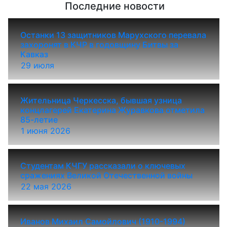
Последние новости
Останки 13 защитников Марухского перевала
захоронят в КЧР в годовщину Битвы за
Кавказ
29 июля
Жительница Черкесска, бывшая узница
концлагерей Екатерина Журавкова отметила
85-летие
1 июня 2026
Студентам КЧГУ рассказали о ключевых
сражениях Великой Отечественной войны
22 мая 2026
Иванов Михаил Самойлович (1910-1994)