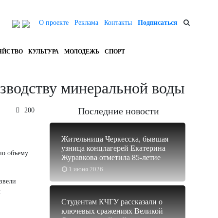
О проекте
Реклама
Контакты
Подписаться
ЯЙСТВО
КУЛЬТУРА
МОЛОДЕЖЬ
СПОРТ
изводству минеральной воды
Последние новости
200
Жительница Черкесска, бывшая
узница концлагерей Екатерина
по объему
Журавкова отметила 85-летие
.
1 июня 2026
звели
м
Студентам КЧГУ рассказали о
ключевых сражениях Великой