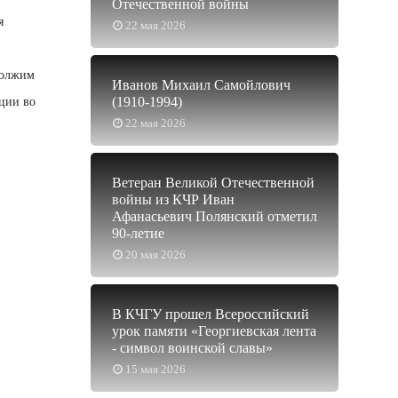
Отечественной войны
я
22 мая 2026
олжим
Иванов Михаил Самойлович
(1910-1994)
кции во
22 мая 2026
Ветеран Великой Отечественной
войны из КЧР Иван
Афанасьевич Полянский отметил
90-летие
20 мая 2026
В КЧГУ прошел Всероссийский
урок памяти «Георгиевская лента
- символ воинской славы»
15 мая 2026