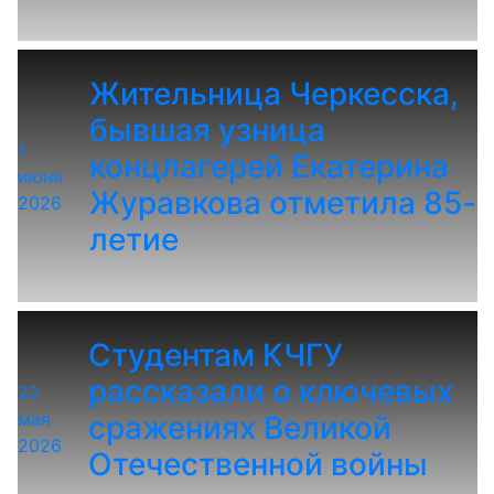
Жительница Черкесска,
бывшая узница
1
концлагерей Екатерина
июня
Журавкова отметила 85-
2026
летие
Студентам КЧГУ
рассказали о ключевых
22
мая
сражениях Великой
2026
Отечественной войны