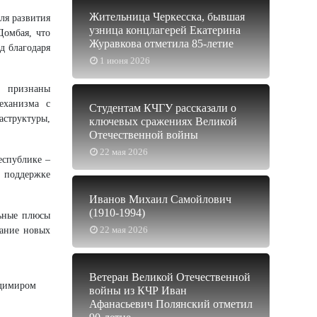
Жительница Черкесска, бывшая
ля развития
узница концлагерей Екатерина
Домбая, что
Журавкова отметила 85-летие
д благодаря
1 июня 2026
в признаны
еханизма с
Студентам КЧГУ рассказали о
структуры,
ключевых сражениях Великой
Отечественной войны
22 мая 2026
еспублике –
я поддержке
Иванов Михаил Самойлович
(1910-1994)
льные плюсы
22 мая 2026
дание новых
Ветеран Великой Отечественной
адимиром
войны из КЧР Иван
Афанасьевич Полянский отметил