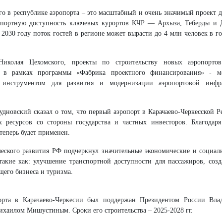
го в республике аэропорта – это масштабный и очень значимый проект д
спортную доступность ключевых курортов КЧР — Архыза, Теберды и 
 2030 году поток гостей в регионе может вырасти до 4 млн человек в го
Николая Цехомского, проекты по строительству новых аэропорто
 в рамках программы «Фабрика проектного финансирования» - м
 инструментом для развития и модернизации аэропортовой инфра
новский сказал о том, что первый аэропорт в Карачаево-Черкесской Р
 ресурсов со стороны государства и частных инвесторов. Благодар
теперь будет применен.
еского развития РФ подчеркнул значительные экономические и социа
 такие как: улучшение транспортной доступности для пассажиров, соз
щего бизнеса и туризма.
орта в Карачаево-Черкесии был поддержан Президентом России Вл
хаилом Мишустиным. Сроки его строительства – 2025-2028 гг.