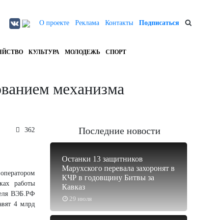
О проекте
Реклама
Контакты
Подписаться
ЯЙСТВО
КУЛЬТУРА
МОЛОДЕЖЬ
СПОРТ
ованием механизма
Последние новости
362
Останки 13 защитников
Марухского перевала захоронят в
 оператором
КЧР в годовщину Битвы за
ках работы
Кавказ
теля ВЭБ.РФ
29 июля
авят 4 млрд