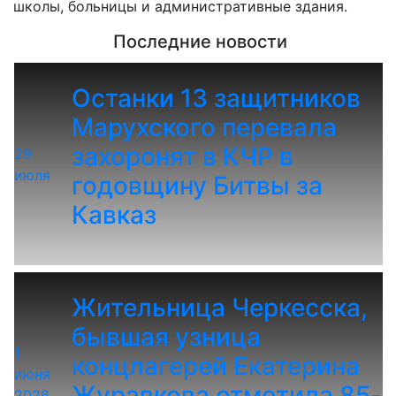
школы, больницы и административные здания.
Последние новости
Останки 13 защитников
Марухского перевала
захоронят в КЧР в
29
июля
годовщину Битвы за
Кавказ
Жительница Черкесска,
бывшая узница
1
концлагерей Екатерина
июня
Журавкова отметила 85-
2026