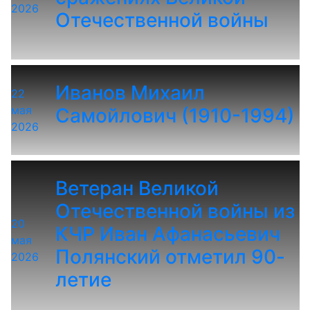
2026
Отечественной войны
Иванов Михаил
22
мая
Самойлович (1910-1994)
2026
Ветеран Великой
Отечественной войны из
20
КЧР Иван Афанасьевич
мая
Полянский отметил 90-
2026
летие