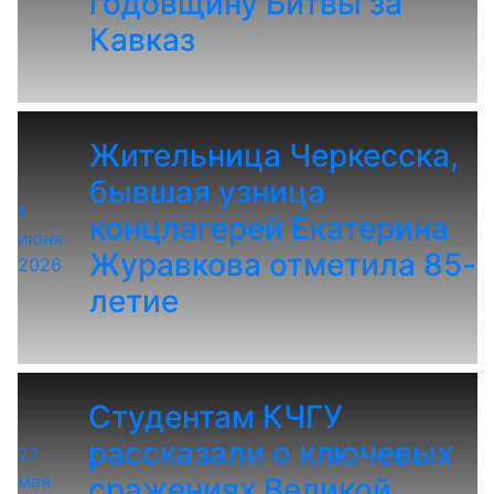
годовщину Битвы за
Кавказ
Жительница Черкесска,
бывшая узница
1
концлагерей Екатерина
июня
Журавкова отметила 85-
2026
летие
Студентам КЧГУ
рассказали о ключевых
22
мая
сражениях Великой