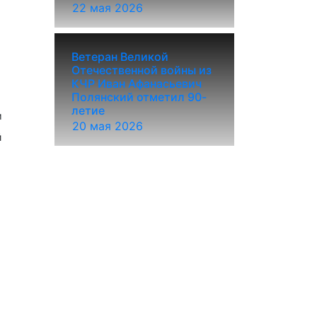
22 мая 2026
Ветеран Великой
Отечественной войны из
КЧР Иван Афанасьевич
Полянский отметил 90-
летие
м
20 мая 2026
й