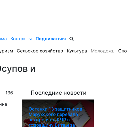
ама
Контакты
Подписаться
уризм
Сельское хозяйство
Культура
Молодежь
Спо
Юсупов и
Последние новости
136
Останки 13 защитников
Марухского перевала
захоронят в КЧР в
годовщину Битвы за