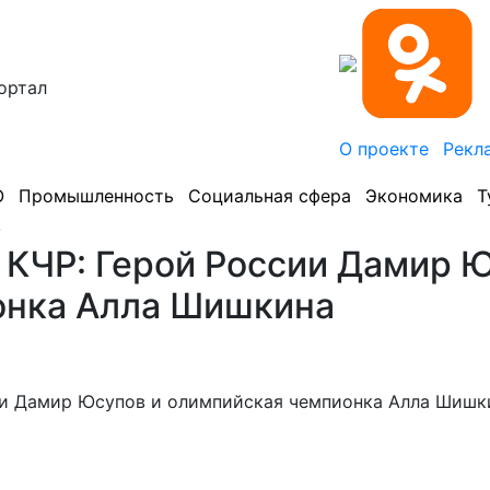
ортал
О проекте
Рекл
О
Промышленность
Социальная сфера
Экономика
Т
.
в КЧР: Герой России Дамир 
онка Алла Шишкина