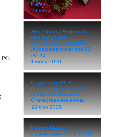
Кавказ
29 июля
Жительница Черкесска,
бывшая узница
концлагерей Екатерина
Журавкова отметила 85-
летие
 РФ,
1 июня 2026
Студентам КЧГУ
рассказали о ключевых
сражениях Великой
9
Отечественной войны
22 мая 2026
Иванов Михаил
Самойлович (1910-1994)