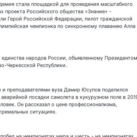
адемия стала площадкой для проведения масштабного
х проекта Российского общества «Знание» -
или Герой Российской Федерации, пилот гражданской
лимпийская чемпионка по синхронному плаванию Алла
у единства народов России, объявленному Президентом
во-Черкесской Республики.
и и преподавателями вуза Дамир Юсупов поделился
- аварийной посадки самолета в кукурузном поле в 201
еловек. Он рассказал о цене профессионализма,
тремальных ситуациях.
 побед на чемпионатах мира и шесть - на чемпионатах