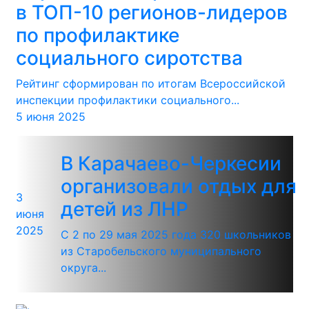
в ТОП-10 регионов-лидеров
по профилактике
социального сиротства
Рейтинг сформирован по итогам Всероссийской
инспекции профилактики социального...
5 июня 2025
В Карачаево-Черкесии
организовали отдых для
3
детей из ЛНР
июня
2025
С 2 по 29 мая 2025 года 320 школьников
из Старобельского муниципального
округа...