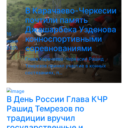
В Карачаево-Черкесии
почтили память
Джашарбека Узденова
16
конноспортивными
июня
соревнованиями
2025
Глава Карачаево-Черкесии Рашид
Темрезов принял участие в конных
состязаниях, п...
В День России Глава КЧР
Рашид Темрезов по
традиции вручил
государственные и