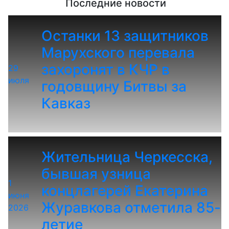
Последние новости
Останки 13 защитников
Марухского перевала
захоронят в КЧР в
29
июля
годовщину Битвы за
Кавказ
Жительница Черкесска,
бывшая узница
1
концлагерей Екатерина
июня
Журавкова отметила 85-
2026
летие