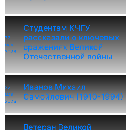
Студентам КЧГУ
рассказали о ключевых
22
мая
сражениях Великой
2026
Отечественной войны
Иванов Михаил
22
мая
Самойлович (1910-1994)
2026
Ветеран Великой