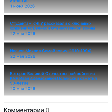
85-летие
1 июня 2026
Студентам КЧГУ рассказали о ключевых
сражениях Великой Отечественной войны
22 мая 2026
Иванов Михаил Самойлович (1910-1994)
22 мая 2026
Ветеран Великой Отечественной войны из
КЧР Иван Афанасьевич Полянский отметил
90-летие
20 мая 2026
Комментарии
0