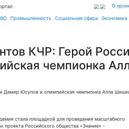
О прое
ортал
СВО
Промышленность
Социальная сфера
Экономика
ентов КЧР: Герой Росс
ийская чемпионка Ал
адемия стала площадкой для проведения масштабного
х проекта Российского общества «Знание» -