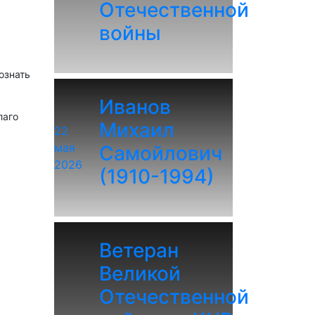
Отечественной
войны
ознать
Иванов
лаго
Михаил
22
мая
Самойлович
2026
(1910-1994)
Ветеран
Великой
Отечественной