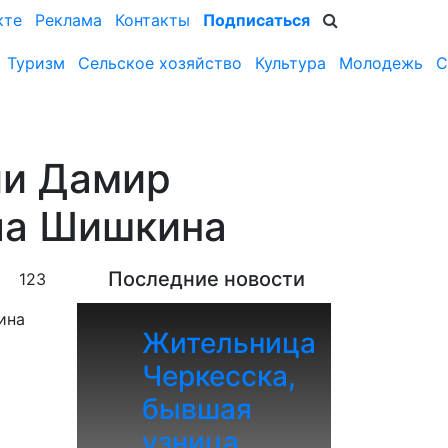
кте
Реклама
Контакты
Подписаться
Туризм
Сельское хозяйство
Культура
Молодежь
С
ии Дамир
ла Шишкина
Последние новости
123
Жительница
Черкесска,
бывшая
узница