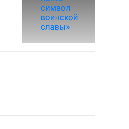
символ
воинской
славы»