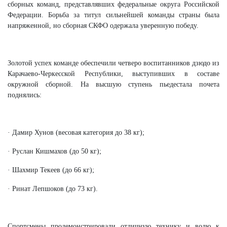
сборных команд, представлявших федеральные округа Российской
Федерации. Борьба за титул сильнейшей команды страны была
напряженной, но сборная СКФО одержала уверенную победу.
Золотой успех команде обеспечили четверо воспитанников дзюдо из
Карачаево-Черкесской Республики, выступивших в составе
окружной сборной. На высшую ступень пьедестала почета
поднялись:
· Дамир Хунов (весовая категория до 38 кг);
· Руслан Кишмахов (до 50 кг);
· Шахмир Текеев (до 66 кг);
· Ринат Лепшоков (до 73 кг).
Спортсмены продемонстрировали отличную технику и волю к