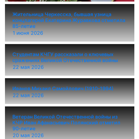
Жительница Черкесска, бывшая узница
концлагерей Екатерина Журавкова отметила
85-летие
1 июня 2026
Студентам КЧГУ рассказали о ключевых
сражениях Великой Отечественной войны
22 мая 2026
Иванов Михаил Самойлович (1910-1994)
22 мая 2026
Ветеран Великой Отечественной войны из
КЧР Иван Афанасьевич Полянский отметил
90-летие
20 мая 2026