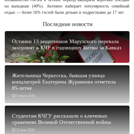
на выходные (40%). Активно набирает популярность семейный
отдых — более 16% гостей были детьми и подростками до 17 лет.
Последние новости
Останки 13 защитников Марухского перевала
захоронят в КЧР в годовщину Битвы за Кавказ
29 июля
Жительница Черкесска, бывшая узница
концлагерей Екатерина Журавкова отметила
85-летие
1 июня 2026
Студентам КЧГУ рассказали о ключевых
сражениях Великой Отечественной войны
22 мая 2026