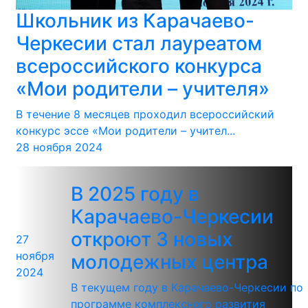
Школьник из Карачаево-
Черкесии стал лауреатом
всероссийского конкурса
«Мои родители – учителя»
В течение 8 месяцев проходил всероссийский
конкурс эссе «Мои родители – учител...
28 ноября 2024
В 2025 году в
Карачаево-Черкесии
откроют 3 новых
27
ноября
молодежных центра
2024
В текущем году в Карачаево-Черкесии по
программе комплексного развития