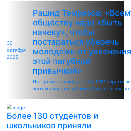
Рашид Темрезов: «Всем
обществу надо «быть
начеку», чтобы
постараться уберечь
30
молодежь от увлечени
октября
2025
этой пагубной
привычкой»
На Прямую линию к Главе КЧР обратилас
жительница республики Олеся Чагова, кот
Более 130 студентов и
школьников приняли