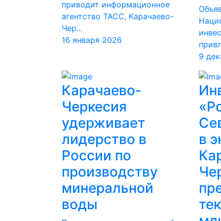
приводит информационное
Объяв
агентство ТАСС, Карачаево-
Нацио
Чер...
инве
16 января 2026
привл
9 дек
Карачаево-
Ин
Черкесия
«Р
удерживает
Се
лидерство в
в 
России по
Ка
производству
Че
минеральной
пр
воды
те
мл