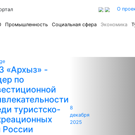
О прое
ортал
О
Промышленность
Социальная сфера
Экономика
Т
З «Архыз» -
дер по
вестиционной
ивлекательности
еди туристско-
8
декабря
креационных
2025
н России