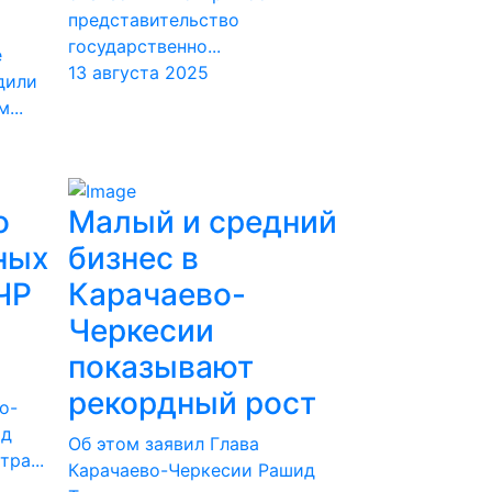
»
представительство
государственно...
е
13 августа 2025
дили
...
о
Малый и средний
ных
бизнес в
ЧР
Карачаево-
Черкесии
показывают
рекордный рост
о-
од
Об этом заявил Глава
ра...
Карачаево-Черкесии Рашид