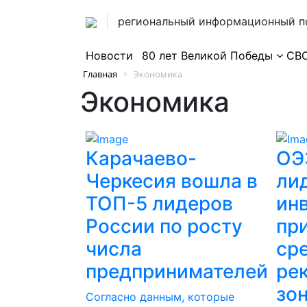
региональный информационный п
Новости
80 лет Великой Победы
СВ
Главная
Экономика
Экономика
Карачаево-
ОЭ
Черкесия вошла в
ли
ТОП-5 лидеров
ин
России по росту
пр
числа
ср
предпринимателей
ре
зо
Согласно данным, которые