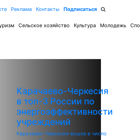
кте
Реклама
Контакты
Подписаться
уризм
Сельское хозяйство
Культура
Молодежь
Спо
Карачаево-Черкесия
в топ-3 России по
энергоэффективности
учреждений
Карачаево-Черкесия вошла в число