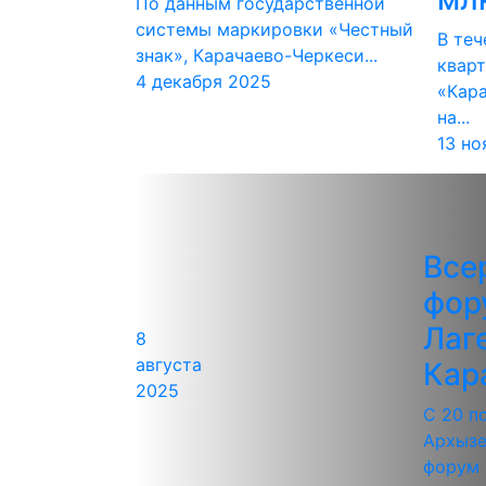
По данным государственной
системы маркировки «Честный
В теч
знак», Карачаево-Черкеси...
кварт
4 декабря 2025
«Кар
на...
13 но
Все
фор
Лаг
8
августа
Кар
2025
С 20 п
Архызе
форум 