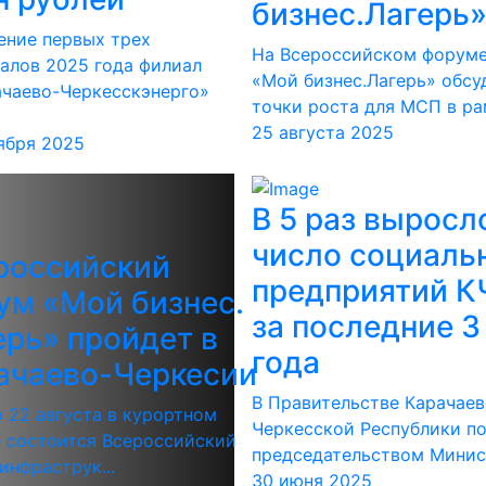
бизнес.Лагерь
ение первых трех
На Всероссийском форум
алов 2025 года филиал
«Мой бизнес.Лагерь» обсу
ачаево-Черкесскэнерго»
точки роста для МСП в рам
25 августа 2025
ября 2025
В 5 раз выросл
число социаль
российский
предприятий К
ум «Мой бизнес.
за последние 3
ерь» пройдет в
года
ачаево-Черкесии
В Правительстве Карачаев
о 22 августа в курортном
Черкесской Республики п
 состоится Всероссийский
председательством Минист
инфраструк...
30 июня 2025