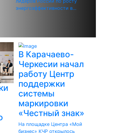
лидеров России по росту
энергоэффективности в...
В Карачаево-
Черкесии начал
работу Центр
поддержки
ки
системы
маркировки
«Честный знак»
о
На площадке Центра «Мой
бизнес» КЧР открылось