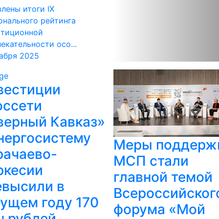
лены итоги IX
нального рейтинга
стиционной
екательности осо...
абря 2025
вестиции
оссети
верный Кавказ»
энергосистему
Меры поддерж
рачаево-
МСП стали
ркесии
главной темой
евысили в
Всероссийског
кущем году 170
форума «Мой
н рублей