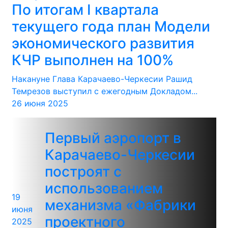
По итогам I квартала
текущего года план Модели
экономического развития
КЧР выполнен на 100%
Накануне Глава Карачаево-Черкесии Рашид
Темрезов выступил с ежегодным Докладом...
26 июня 2025
Первый аэропорт в
Карачаево-Черкесии
построят с
использованием
19
механизма «Фабрики
июня
проектного
2025