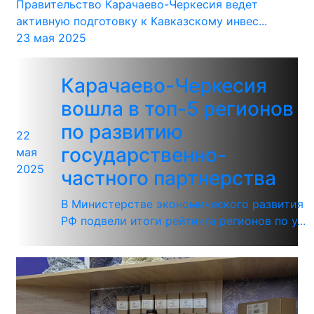
Правительство Карачаево-Черкесия ведет
активную подготовку к Кавказскому инвес...
23 мая 2025
Карачаево-Черкесия
вошла в топ-5 регионов
по развитию
22
государственно-
мая
2025
частного партнерства
В Министерстве экономического развития
РФ подвели итоги рейтинга регионов по у...