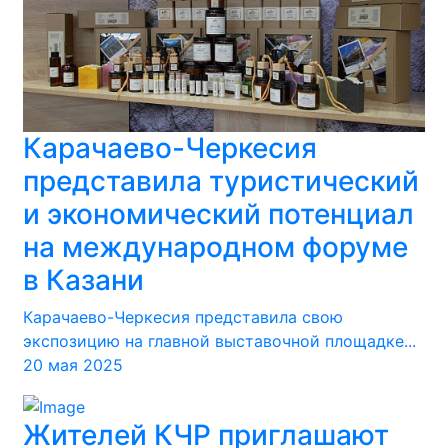
Карачаево-Черкесия
представила туристический
и экономический потенциал
на международном форуме
в Казани
Карачаево-Черкесия представила свою
экспозицию на главной выставочной площадке...
20 мая 2025
Жителей КЧР приглашают